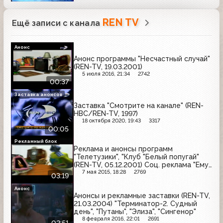
REN TV
Ещё записи с канала
Анонс
Анонс программы "Несчастный случай"
(REN-TV, 19.03.2001)
5 июля 2016, 21:34
2742
00:37
Заставка анонсов
Заставка "Смотрите на канале" (REN-
HBC/REN-TV, 1997)
18 октября 2020, 19:43
3317
00:05
Рекламный блок
Реклама и анонсы программ
"Телетузики", "Клуб "Белый попугай"
(REN-TV, 05.12.2001) Соц. реклама "Ему
всего 18...", Unicef
7 мая 2015, 18:28
2769
03:19
Анонс
Анонсы и рекламные заставки (REN-TV,
21.03.2004) "Терминатор-2. Судный
день", "Путаны", "Элиза", "Сингенор"
8 февраля 2016, 22:01
2691
02:51