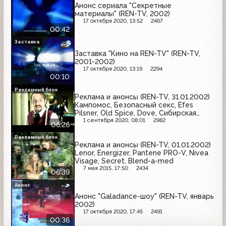
Анонс сериала "Секретные
материалы" (REN-TV, 2002)
17 октября 2020, 13:52
2467
00:42
Заставка
Заставка "Кино на REN-TV" (REN-TV,
2001-2002)
17 октября 2020, 13:19
2294
00:10
Рекламный блок
Реклама и анонсы (REN-TV, 31.01.2002)
Кампомос, Безопасный секс, Efes
Pilsner, Old Spice, Dove, Сибирская
корона, Fa Men, Renault, Orbit, Rexona,
1 сентября 2020, 08:01
2982
06:26
Солодов, Lays
Рекламный блок
Реклама и анонсы (REN-TV, 01.01.2002)
Lenor, Energizer, Pantene PRO-V, Nivea
Visage, Secret, Blend-a-med
7 мая 2015, 17:50
2434
06:39
Анонс
Анонс "Galadance-шоу" (REN-TV, январь
2002)
17 октября 2020, 17:45
2491
00:36