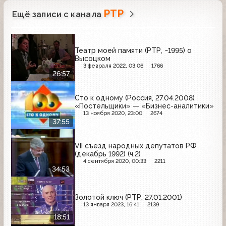
РТР
Ещё записи с канала
Театр моей памяти (РТР, ~1995) о
Высоцком
3 февраля 2022, 03:06
1766
26:57
Сто к одному (Россия, 27.04.2008)
«Постельщики» — «Бизнес-аналитики»
13 ноября 2020, 23:00
2674
37:55
VII съезд народных депутатов РФ
(декабрь 1992) (ч.2)
4 сентября 2020, 00:33
2211
34:53
Золотой ключ (РТР, 27.01.2001)
13 января 2023, 16:41
2139
18:51