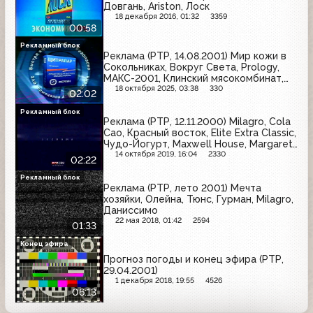
Довгань, Ariston, Лоск
18 декабря 2016, 01:32
3359
00:58
Рекламный блок
Реклама (РТР, 14.08.2001) Мир кожи в
Сокольниках, Вокруг Света, Prology,
МАКС-2001, Клинский мясокомбинат,
Автореал, Огонёк, Добрый, Цитрапар,
18 октября 2025, 03:38
330
02:02
Степан Разин, ИЖ
Рекламный блок
Реклама (РТР, 12.11.2000) Milagro, Cola
Cao, Красный восток, Elite Extra Classic,
Чудо-Йогурт, Maxwell House, Margaret
Astor, Tchibo
14 октября 2019, 16:04
2330
02:22
Рекламный блок
Реклама (РТР, лето 2001) Мечта
хозяйки, Олейна, Тюнс, Гурман, Milagro,
Даниссимо
22 мая 2018, 01:42
2594
01:33
Конец эфира
Прогноз погоды и конец эфира (РТР,
29.04.2001)
1 декабря 2018, 19:55
4526
06:13