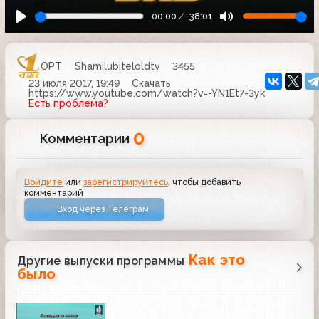
00:00
38:01
ОРТ
Shamilubiteloldtv
3455
23 июля 2017, 19:49
Скачать
https://www.youtube.com/watch?v=-YN1Et7-3yk
Есть проблема?
0
Комментарии
Войдите
или
зарегистрируйтесь
, чтобы добавить
комментарий
Вход через Телеграм
Как это
Другие выпуски программы
было