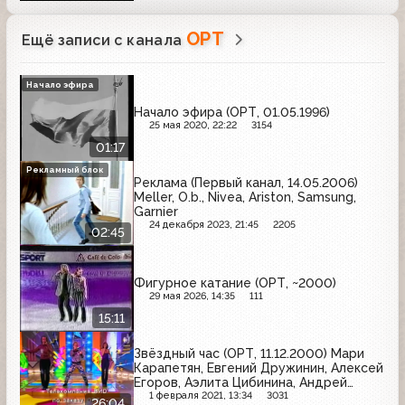
ОРТ
Ещё записи с канала
Начало эфира
Начало эфира (ОРТ, 01.05.1996)
25 мая 2020, 22:22
3154
01:17
Рекламный блок
Реклама (Первый канал, 14.05.2006)
Meller, O.b., Nivea, Ariston, Samsung,
Garnier
24 декабря 2023, 21:45
2205
02:45
Фигурное катание (ОРТ, ~2000)
29 мая 2026, 14:35
111
15:11
Звёздный час (ОРТ, 11.12.2000) Мари
Карапетян, Евгений Дружинин, Алексей
Егоров, Аэлита Цибинина, Андрей
Вяткин, Евгений Соболев
1 февраля 2021, 13:34
3031
26:04