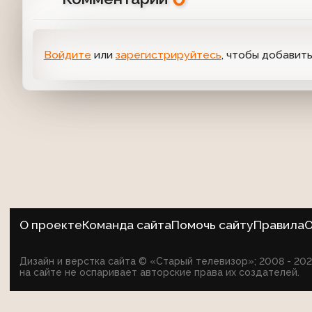
Войдите
или
зарегистрируйтесь
, чтобы добавит
О проекте
Команда сайта
Помочь сайту
Правила
О
Дизайн и верстка сайта © «Старый телевизор»; 2008 - 2
на сайте не оспаривает авторские права их создателей.