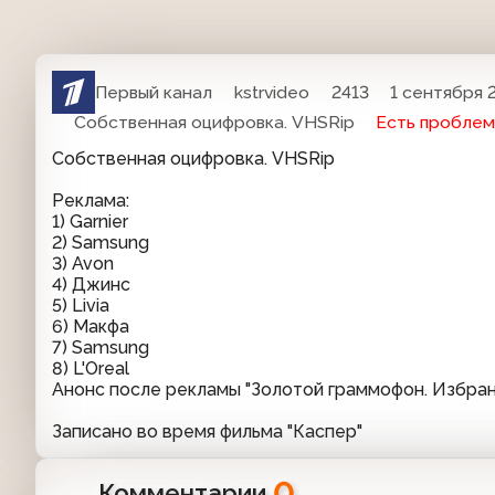
Первый канал
kstrvideo
2413
1 сентября 2
Собственная оцифровка. VHSRip
Есть проблем
Собственная оцифровка. VHSRip
Реклама:
1) Garnier
2) Samsung
3) Avon
4) Джинс
5) Livia
6) Макфа
7) Samsung
8) L'Oreal
Анонс после рекламы "Золотой граммофон. Избра
Записано во время фильма "Каспер"
0
Комментарии