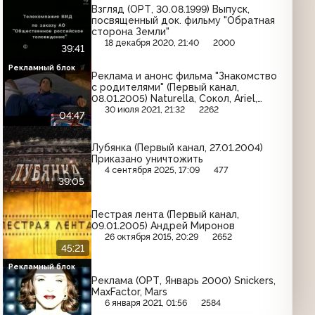
Взгляд (ОРТ, 30.08.1999) Выпуск,
посвященный док. фильму "Обратная
сторона Земли"
18 декабря 2020, 21:40
2000
39:41
Рекламный блок
Реклама и анонс фильма "Знакомство
с родителями" (Первый канал,
08.01.2005) Naturella, Сокол, Ariel,
Pampers, Secret, Home Credit, Lenor,
30 июля 2021, 21:32
2262
04:47
Herbal Essences
Лубянка (Первый канал, 27.01.2004)
Приказано уничтожить
4 сентября 2025, 17:09
477
39:05
Пестрая лента (Первый канал,
09.01.2005) Андрей Миронов
26 октября 2015, 20:29
2652
45:21
Рекламный блок
Реклама (ОРТ, Январь 2000) Snickers,
MaxFactor, Mars
6 января 2021, 01:56
2584