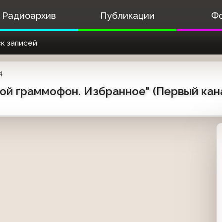
Радиоархив
Публикации
Ф
к записей
4
й граммофон. Избранное" (Первый канал