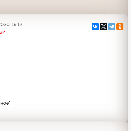
020, 19:12
а?
нное"