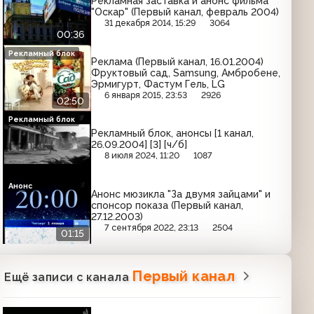
Рекламная заставка и анонс фильма
"Оскар" (Первый канал, февраль 2004)
31 декабря 2014, 15:29
3064
00:36
Рекламный блок
Реклама (Первый канал, 16.01.2004)
Фруктовый сад, Samsung, Амбробене,
Эрмигурт, Фастум Гель, LG
6 января 2015, 23:53
2926
02:50
Рекламный блок
Рекламный блок, анонсы [1 канал,
26.09.2004] [3] [ч/б]
8 июля 2024, 11:20
1087
Анонс
Анонс мюзикла "За двумя зайцами" и
спонсор показа (Первый канал,
27.12.2003)
7 сентября 2022, 23:13
2504
01:15
Первый канал
Ещё записи с канала