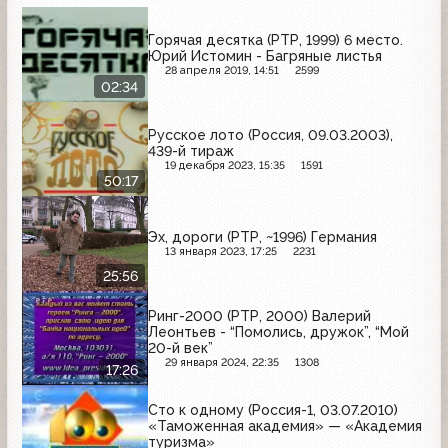
Горячая десятка (РТР, 1999) 6 место.
Юрий Истомин - Багряные листья
28 апреля 2019, 14:51
2599
02:34
Русское лото (Россия, 09.03.2003),
439-й тираж
19 декабря 2023, 15:35
1591
50:17
Эх, дороги (РТР, ~1996) Германия
13 января 2023, 17:25
2231
25:56
Ринг-2000 (РТР, 2000) Валерий
Леонтьев - “Помолись, дружок”, “Мой
20-й век”
29 января 2024, 22:35
1308
17:26
Сто к одному (Россия-1, 03.07.2010)
«Таможенная академия» — «Академия
туризма»