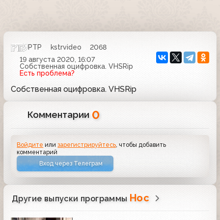
РТР
kstrvideo
2068
19 августа 2020, 16:07
Собственная оцифровка. VHSRip
Есть проблема?
Собственная оцифровка. VHSRip
0
Комментарии
Войдите
или
зарегистрируйтесь
, чтобы добавить
комментарий
Вход через Телеграм
Нос
Другие выпуски программы