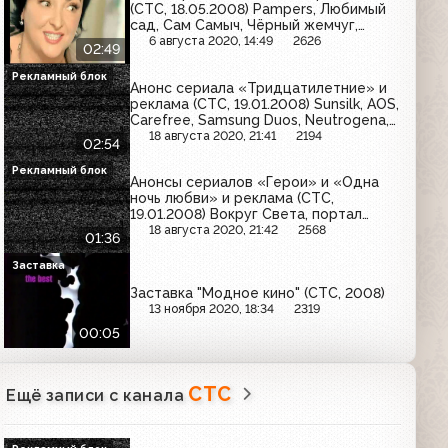
(СТС, 18.05.2008) Pampers, Любимый
сад, Сам Самыч, Чёрный жемчуг,
Naturella
6 августа 2020, 14:49
2626
02:49
Рекламный блок
Анонс сериала «Тридцатилетние» и
реклама (СТС, 19.01.2008) Sunsilk, AOS,
Carefree, Samsung Duos, Neutrogena,
Sorti
18 августа 2020, 21:41
2194
02:54
Рекламный блок
Анонсы сериалов «Герои» и «Одна
ночь любви» и реклама (СТС,
19.01.2008) Вокруг Света, портал
0760
18 августа 2020, 21:42
2568
01:36
Заставка
Заставка "Модное кино" (СТС, 2008)
13 ноября 2020, 18:34
2319
00:05
СТС
Ещё записи с канала