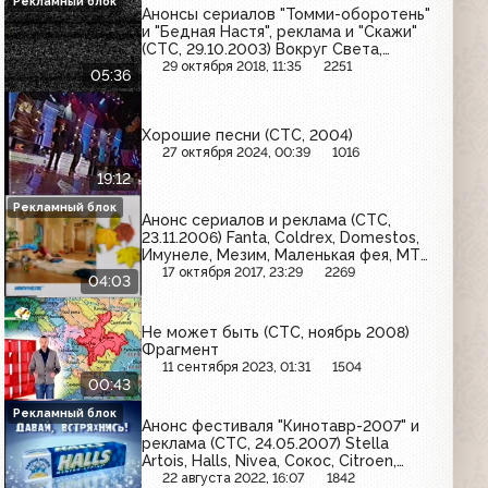
Рекламный блок
Анонсы сериалов "Томми-оборотень"
и "Бедная Настя", реклама и "Скажи"
(СТС, 29.10.2003) Вокруг Света,
Эрмигурт Ehrmann, Весёлый
29 октября 2018, 11:35
2251
05:36
молочник, Head&Shoulders, Snickers,
Philips, Coldrex MaxGrip, Knorr
Хорошие песни (СТС, 2004)
27 октября 2024, 00:39
1016
19:12
Рекламный блок
Анонс сериалов и реклама (СТС,
23.11.2006) Fanta, Coldrex, Domestos,
Имунеле, Мезим, Маленькая фея, МТС,
Burn
17 октября 2017, 23:29
2269
04:03
Не может быть (СТС, ноябрь 2008)
Фрагмент
11 сентября 2023, 01:31
1504
00:43
Рекламный блок
Анонс фестиваля "Кинотавр-2007" и
реклама (СТС, 24.05.2007) Stella
Artois, Halls, Nivea, Сокос, Citroen,
Роллтон, Билайн, Head&Shoulders,
22 августа 2022, 16:07
1842