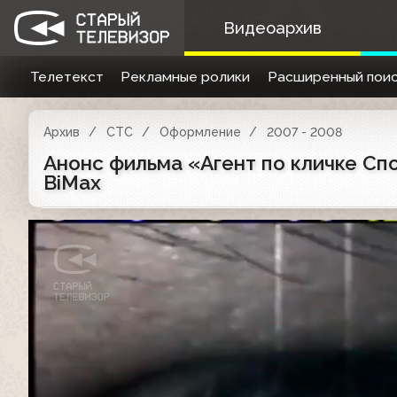
Видеоархив
Телетекст
Рекламные ролики
Расширенный поис
Архив
СТС
Оформление
2007 - 2008
Анонс фильма «Агент по кличке Спот
BiMax