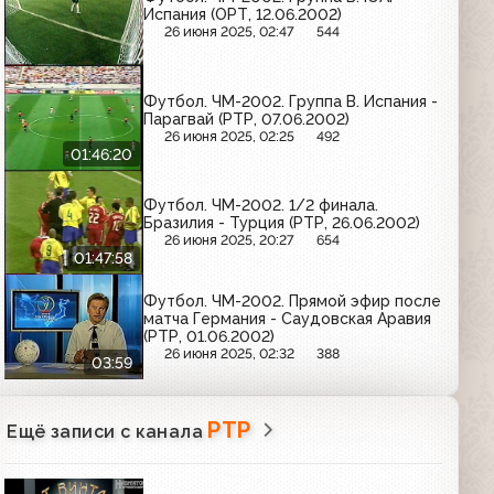
Испания (ОРТ, 12.06.2002)
26 июня 2025, 02:47
544
Футбол. ЧМ-2002. Группа B. Испания -
Парагвай (РТР, 07.06.2002)
26 июня 2025, 02:25
492
01:46:20
Футбол. ЧМ-2002. 1/2 финала.
Бразилия - Турция (РТР, 26.06.2002)
26 июня 2025, 20:27
654
01:47:58
Футбол. ЧМ-2002. Прямой эфир после
матча Германия - Саудовская Аравия
(РТР, 01.06.2002)
26 июня 2025, 02:32
388
03:59
РТР
Ещё записи с канала