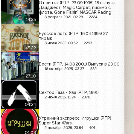
От винта! (РТР, 23.09.1995) 18 выпуск.
Дайджест: Magic Carpet, письмо с
флота, Gone Fishin’, NASCAR Racing
8 февраля 2021, 02:28
2224
14:35
Русское лото (РТР, 16.04.1995) 27
тираж
8 июля 2022, 09:52
2293
45:22
Вести (РТР, 14.08.2001) Выпуск в 23:00
18 октября 2025, 03:37
532
27:10
Сектор Газа - Ява (РТР, 1991)
2 июня 2015, 11:24
2376
04:24
Утренний экспресс. Игрушки (РТР)
Super Star Wars
2 декабря 2025, 23:54
401
01:03