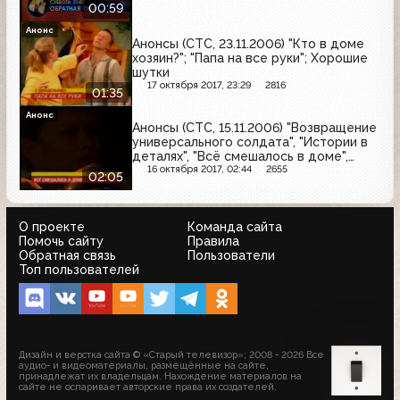
00:59
Анонс
Анонсы (СТС, 23.11.2006) "Кто в доме
хозяин?"; "Папа на все руки"; Хорошие
шутки
17 октября 2017, 23:29
2816
01:35
Анонс
Анонсы (СТС, 15.11.2006) "Возвращение
универсального солдата", "Истории в
деталях", "Всё смешалось в доме",
"Хорошие шутки"
16 октября 2017, 02:44
2655
02:05
О проекте
Команда сайта
Помочь сайту
Правила
Обратная связь
Пользователи
Топ пользователей
Дизайн и верстка сайта © «Старый телевизор»; 2008 - 2026 Все
аудио- и видеоматериалы, размещённые на сайте,
принадлежат их владельцам. Нахождение материалов на
сайте не оспаривает авторские права их создателей.