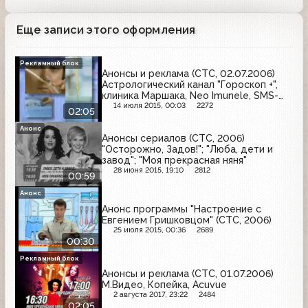
Еще записи этого оформления
Рекламный блок
Анонсы и реклама (СТС, 02.07.2006)
Астрологический канал "Гороскоп +",
клиника Маршака, Neo Imunele, SMS-
признания в любви
14 июля 2015, 00:03
2272
02:05
Анонс
Анонсы сериалов (СТС, 2006)
"Осторожно, Задов!"; "Люба, дети и
завод"; "Моя прекрасная няня"
28 июня 2015, 19:10
2812
00:59
Анонс
Анонс программы "Настроение с
Евгением Гришковцом" (СТС, 2006)
25 июля 2015, 00:36
2689
00:30
Рекламный блок
Анонсы и реклама (СТС, 01.07.2006)
М.Видео, Копейка, Acuvue
2 августа 2017, 23:22
2484
02:05