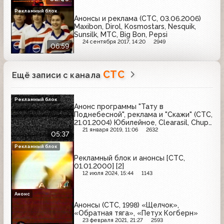
Рекламный блок
Анонсы и реклама (СТС, 03.06.2006)
Maxibon, Dirol, Kosmostars, Nesquik,
Sunsilk, МТС, Big Bon, Pepsi
24 сентября 2017, 14:20
2949
06:59
СТС
Ещё записи с канала
Рекламный блок
Анонс программы "Тату в
Поднебесной", реклама и "Скажи" (СТС,
21.01.2004) Юбилейное, Clearasil, Chupa
Chups, Русское лото, Даниссимо
21 января 2019, 11:06
2632
05:37
Браво, Добрый, Роллтон, Sorti, Rolsen,
Actimel, Smint
Рекламный блок
Рекламный блок и анонсы [СТС,
01.01.2000] [2]
12 июля 2024, 15:44
1143
Анонс
Анонсы (СТС, 1998) «Щелчок»,
«Обратная тяга», «Петух Когберн»
23 февраля 2021, 21:27
2593