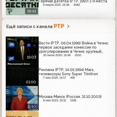
Горячая десятка (РТР, 1997) 1-9 места
6 марта 2021, 16:38
3082
39:43
РТР
Ещё записи с канала
Вести (РТР, 06.04.1996) Война в Чечне;
первое заседание комиссии по
урегулированию в Чечне; крупный
антивоенный митинг в Москве;
30 июля 2020, 16:48
3100
16:03
предвыборная программа Бориса
Ельцина; выступление Михаила
Рекламный блок
Горбачёва
Реклама (РТР, 14.05.1994) Mars,
телевизоры Sony Super Trinitron
7 мая 2025, 18:17
495
01:00
Москва-Минск (Россия, 31.10.2003)
8 мая 2023, 19:31
1596
11:50