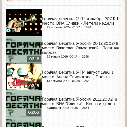
Горячая десятка (РТР, декабрь 2001) 1
место. ВИА Сливки - Летели недели
29 апреля 2024, 01:27
1398
Горячая десятка (Россия, 20.12.2002) 8
место. Вячеслав Ольховский - Поздняя
любовь
29 марта 2019, 00:17
2598
03:18
Горячая десятка (РТР, август 1996) 1
место. Алёна Свиридова - Овечка
13 августа 2020, 01:28
2651
03:15
Горячая десятка (Россия, 26.11.2002) 8
место. ВИА "Сливки" - Всего и делов
8 апреля 2019, 18:38
2854
03:03