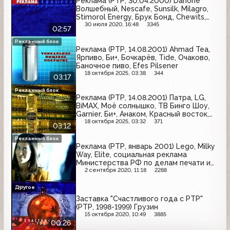
Реклама (РТР, 30.04.2000) Danone
Волшебный, Nescafe, Sunsilk, Milagro,
Stimorol Energy, Брук Бонд, Chewits,
концерты Николая Баскова
30 июля 2020, 16:48
3345
02:57
Рекламный блок
Реклама (РТР, 14.08.2001) Ahmad Tea,
Ярпиво, Би+, Бочкарёв, Tide, Очаково,
Баночное пиво, Efes Pilsener
18 октября 2025, 03:38
344
03:17
Рекламный блок
Реклама (РТР, 14.08.2001) Патра, LG,
BiMAX, Моё солнышко, ТВ Бинго Шоу,
Garnier, Би+, Анаком, Красный восток,
Злато, Pantene Pro-V, Knorr
18 октября 2025, 03:32
371
03:12
Рекламный блок
Реклама (РТР, январь 2001) Lego, Milky
Way, Elite, социальная реклама
Министерства РФ по делам печати и
телерадиовещания, Kotex, Orbit
2 сентября 2020, 11:18
2288
Другое
Заставка "Счастливого года с РТР"
(РТР, 1998-1999) Грузин
15 октября 2020, 10:49
3885
00:26