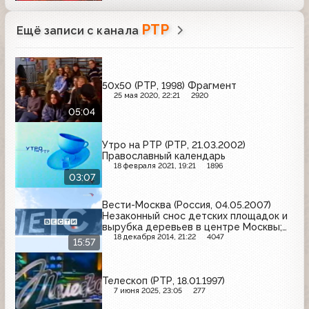
РТР
Ещё записи с канала
50x50 (РТР, 1998) Фрагмент
25 мая 2020, 22:21
2920
05:04
Утро на РТР (РТР, 21.03.2002)
Православный календарь
18 февраля 2021, 19:21
1896
03:07
Вести-Москва (Россия, 04.05.2007)
Незаконный снос детских площадок и
вырубка деревьев в центре Москвы;
Московская областная дума
18 декабря 2014, 21:22
4047
15:57
утвердила кандидатуру Бориса
Громова на губернаторскую
должность
Телескоп (РТР, 18.01.1997)
7 июня 2025, 23:05
277