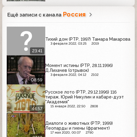
Россия
Ещё записи с канала
Тихий дом (РТР, 1997) Тамара Макарова
3 февраля 2022, 03:25
2019
23:41
Момент истины (РТР, 28.11.1996)
Д.Лихачев (отрывок)
3 февраля 2022, 04:12
2102
08:59
Русское лото (РТР, 29.12.1996) 116
тираж. Юрий Никулин и кабаре-дуэт
"Академия"
15 января 2022, 22:50
2808
44:57
Диалоги о животных (РТР, 1999)
Леопарды и гиены (фрагмент)
17 мая 2020, 00:07
2790