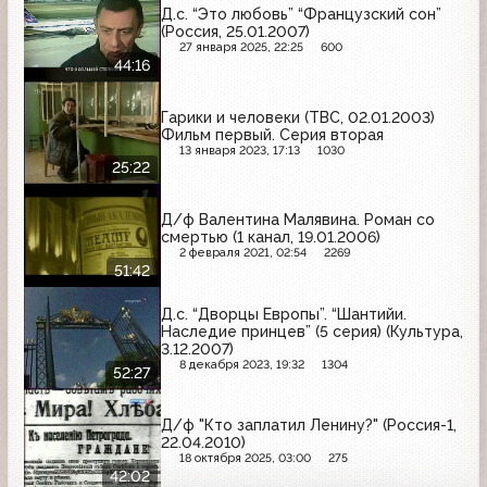
Д.с. “Это любовь” “Французский сон”
(Россия, 25.01.2007)
27 января 2025, 22:25
600
44:16
Гарики и человеки (ТВС, 02.01.2003)
Фильм первый. Серия вторая
13 января 2023, 17:13
1030
25:22
Д/ф Валентина Малявина. Роман со
смертью (1 канал, 19.01.2006)
2 февраля 2021, 02:54
2269
51:42
Д.с. “Дворцы Европы”. “Шантийи.
Наследие принцев” (5 серия) (Культура,
3.12.2007)
8 декабря 2023, 19:32
1304
52:27
Д/ф "Кто заплатил Ленину?" (Россия-1,
22.04.2010)
18 октября 2025, 03:00
275
42:02