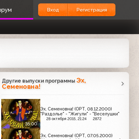
орум
Вход
Регистрация
Эх,
Другие выпуски программы
Семеновна!
Эх, Семеновна! (ОРТ, 08.12.2000)
"Раздолье" - "Жигули" - "Веселушки"
28 октября 2015, 21:24
2872
35:00
Эх, Семеновна! (ОРТ, 07.05.2000)