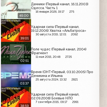
Дачники (Первый канал, 16.11.2003)
Одесса. Часть 1
16 января 2026, 19:17
275
45:00
Ударная сила (Первый канал,
19.12.2006) Хватка «Альбатроса»
30 августа 2015, 12:01
2092
39:01
Поле чудес (Первый канал, 2004)
Фрагмент
11 мая 2015, 20:48
2725
02:51
Время (ОНТ+Первый, 03.10.2005) Про
Деникина и Ильина
25 августа 2024, 13:32
2821
03:37
Ударная сила (Первый канал,
02.09.2008) Боевые НЛО
7 сентября 2015, 09:17
2991
38:59