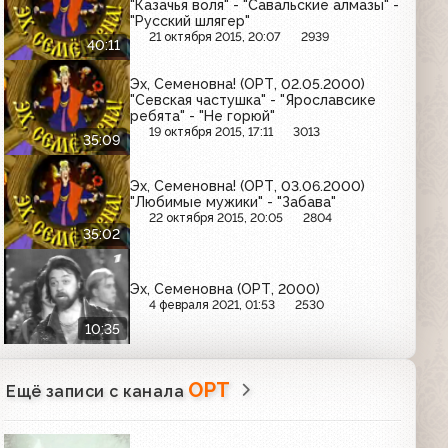
"Казачья воля" - "Савальские алмазы" -
"Русский шлягер"
21 октября 2015, 20:07
2939
40:11
Эх, Семеновна! (ОРТ, 02.05.2000)
"Севская частушка" - "Ярославсике
ребята" - "Не горюй"
19 октября 2015, 17:11
3013
35:09
Эх, Семеновна! (ОРТ, 03.06.2000)
"Любимые мужики" - "Забава"
22 октября 2015, 20:05
2804
35:02
Эх, Семеновна (ОРТ, 2000)
4 февраля 2021, 01:53
2530
10:35
ОРТ
Ещё записи с канала