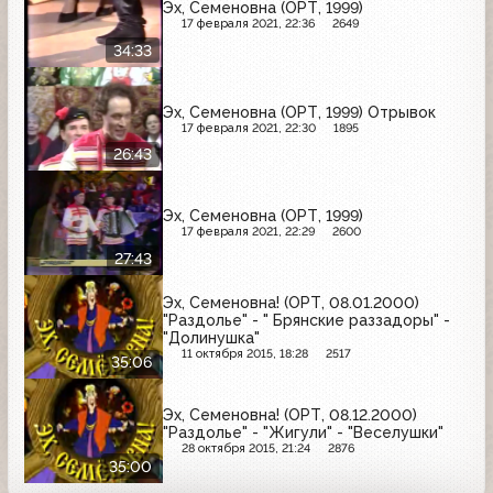
Эх, Семеновна (ОРТ, 1999)
17 февраля 2021, 22:36
2649
34:33
Эх, Семеновна (ОРТ, 1999) Отрывок
17 февраля 2021, 22:30
1895
26:43
Эх, Семеновна (ОРТ, 1999)
17 февраля 2021, 22:29
2600
27:43
Эх, Семеновна! (ОРТ, 08.01.2000)
"Раздолье" - " Брянские раззадоры" -
"Долинушка"
11 октября 2015, 18:28
2517
35:06
Эх, Семеновна! (ОРТ, 08.12.2000)
"Раздолье" - "Жигули" - "Веселушки"
28 октября 2015, 21:24
2876
35:00