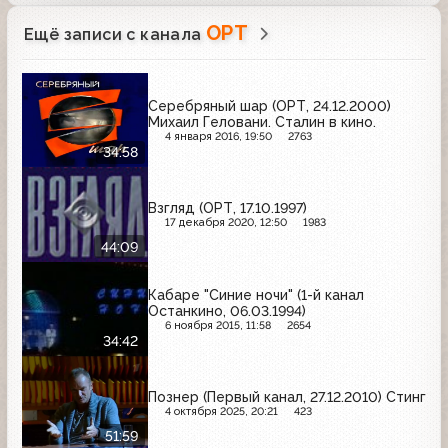
ОРТ
Ещё записи с канала
Серебряный шар (ОРТ, 24.12.2000)
Михаил Геловани. Сталин в кино.
4 января 2016, 19:50
2763
34:58
Взгляд (ОРТ, 17.10.1997)
17 декабря 2020, 12:50
1983
44:09
Кабаре "Синие ночи" (1-й канал
Останкино, 06.03.1994)
6 ноября 2015, 11:58
2654
34:42
Познер (Первый канал, 27.12.2010) Стинг
4 октября 2025, 20:21
423
51:59