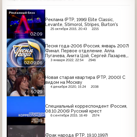
Рекламный блок
Реклама (РТР, 1996) Elite Classic,
Levante, Stimorol, Stripes, Burton's
25 октября 2015, 20:43
2215
02:09
Песня года-2006 (Россия, январь 2007)
Финал. Первое отделение. Алла
Пугачева, Анита Цой, Сергей Лазарев,
Валерий Меладзе и др.
3 января 2022, 22:54
2946
02:09:06
Новая старая квартира (РТР, 2000) С
видом на Москву
4 декабря 2020, 15:24
2038
50:29
Специальный корреспондент (Россия,
08.10.2006) Русский крест
6 сентября 2015, 16:49
2574
25:39
Фрак народа (РТР, 19.10.1997)