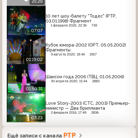
25:29
10 лет шоу-балету "Тодес" (РТР,
03.01.1998) Фрагмент
1 февраля 2025, 22:36
739
07:07
Кубок юмора-2002 (ОРТ, 05.05.2002)
Фрагменты
9 августа 2020, 18:49
2917
01:19:02
Шансон года 2006 (ТВЦ, 01.05.2006)
30 апреля 2020, 15:44
2883
01:50:31
Love Story-2003 (СТС, 2003) Премьер-
министр — Два бриллианта
2 февраля 2016, 17:49
2836
03:23
РТР
Ещё записи с канала