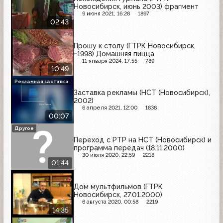
Новосибирск, июнь 2003) фрагмент
9 июня 2021, 16:28
1897
02:43
Прошу к столу (ГТРК Новосибирск,
~1998) Домашняя пицца
11 января 2024, 17:55
789
10:49
Рекламная заставка
Заставка рекламы (НСТ (Новосибирск),
2002)
6 апреля 2021, 12:00
1838
00:07
Другое
Переход с РТР на НСТ (Новосибирск) и
программа передач (18.11.2000)
30 июля 2020, 22:59
2218
01:44
Дом мультфильмов (ГТРК
Новосибирск, 27.01.2000)
6 августа 2020, 00:58
2219
14:35