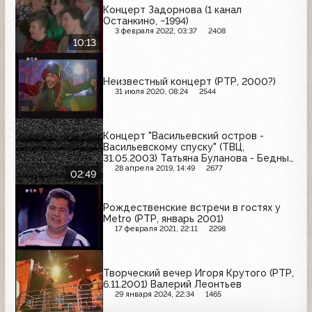
Концерт Задорнова (1 канал
Останкино, ~1994)
3 февраля 2022, 03:37
2408
10:13
Неизвестный концерт (РТР, 2000?)
31 июля 2020, 08:24
2544
Концерт "Васильевский остров -
Васильевскому спуску" (ТВЦ,
31.05.2003) Татьяна Буланова - Бедные
цветы
28 апреля 2019, 14:49
2677
02:49
Рождественские встречи в гостях у
Metro (РТР, январь 2001)
17 февраля 2021, 22:11
2298
Творческий вечер Игоря Крутого (РТР,
6.11.2001) Валерий Леонтьев
29 января 2024, 22:34
1465