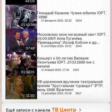
44:09
Геннадий Хазанов. Чужие юбилеи (ОРТ,
~1998)
17 февраля 2021, 22:22
3404
01:42:36
Московских окон негасимый свет (ОРТ,
06.09.1997) Алла Пугачёва
"Примадонна", Иосиф Кобзон и др.
"Моя Москва"
6 сентября 2024, 19:01
3043
07:48
Концерт к 50-летию Валерия
Леонтьева (ОРТ, 27.03.1999) (не с
начала)
11 января 2024, 17:45
1423
01:06:15
VIII церемония вручения театральной
премии "Хрустальная турандот" (РТР,
июнь 1998) Фрагмент
13 декабря 2016, 00:18
2617
11:30
ТВ Центр
Ещё записи с канала