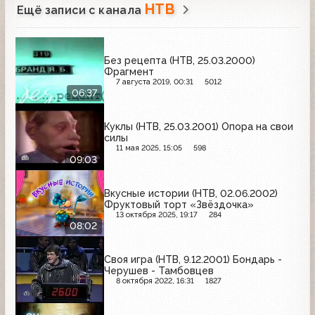
НТВ
Ещё записи с канала
Без рецепта (НТВ, 25.03.2000)
Фрагмент
7 августа 2019, 00:31
5012
06:37
Куклы (НТВ, 25.03.2001) Опора на свои
силы
11 мая 2025, 15:05
598
09:03
Вкусные истории (НТВ, 02.06.2002)
Фруктовый торт «Звёздочка»
13 октября 2025, 19:17
284
08:02
Своя игра (НТВ, 9.12.2001) Бондарь -
Черушев - Тамбовцев
8 октября 2022, 16:31
1827