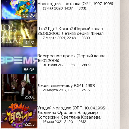
Новогодняя заставка (ОРТ, 1997-1998)
11 мая 2020, 14:37
3031
00:06
Что? Где? Когда? (Первый канал,
25.06.2006) Летняя серия. Финал
7 марта 2021, 22:48
2803
42:31
Воскресное время (Первый канал,
16.01.2005)
30 июля 2021, 22:58
2809
55:05
Джентльмен-шоу (ОРТ, 1997)
21 марта 2017, 12:35
2516
25:01
Угадай мелодию (ОРТ, 10.04.1996)
Людмила Фролова, Владимир
Котовский, Светлана Ковалева
16 мая 2021, 21:20
2812
22:53