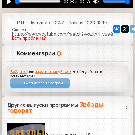
00:00
00:53
РТР
kstrvideo
2747
3 июня 2020, 12:19
Скачать
https://www.youtube.com/watch?v=s2ilV-Hy99Q
Есть проблема?
0
Комментарии
Войдите
или
зарегистрируйтесь
, чтобы добавить
комментарий
Вход через Телеграм
Звёзды
Другие выпуски программы
говорят
Звёзды говорят (РТР)