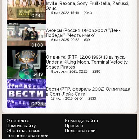
Invite, Rexona, Sony, Fruit-tella, Zanussi,
Элис
5 мая 2022, 15:49
2040
02:44
Анонс
Анонсы (Россия, 09.05.2007) "День
Победы", "Честь имею"
6 мая 2025, 22:52
639
01:08
От винта! (РТР, 12.08.1995) 13 выпуск.
Under a Killing Moon, Terminal Velocity,
Space Pirates
8 февраля 2021, 02:25
2280
14:19
Вести (РТР, февраль 2002) Олимпиада
в Солт-Лейк-Сити
13 июля 2015, 03:04
2933
02:26
О проекте
Команда сайта
Помочь сайту
Правила
Обратная связь
Пользователи
Топ пользователей