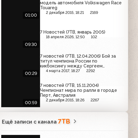
модель автомобиля Volkswagen Race
Touareg
2 декабря 2015, 18:21
2169
01:00
7 Новостей (7ТВ, январь 2005)
18 апреля 2026, 12:50
102
09:30
7 новостей (7ТВ, 12.04.2006) Бой за
титул чемпиона России по
кикбоксингу между Сергеем
Зимневичем и Константином
4 марта 2017, 18:27
2292
00:29
Сбытовым
7 новостей (7ТВ, 15.11.2004)
Чемпионат мира по ралли в городе
Перт, Австралия
2 декабря 2015, 18:26
2267
00:59
7ТВ
Ещё записи с канала