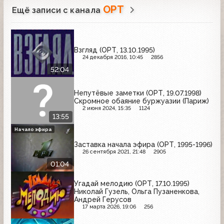
ОРТ
Ещё записи с канала
Взгляд (ОРТ, 13.10.1995)
24 декабря 2016, 10:45
2856
52:04
Непутёвые заметки (ОРТ, 19.07.1998)
Скромное обаяние буржуазии (Париж)
2 июня 2024, 15:35
1124
13:55
Начало эфира
Заставка начала эфира (ОРТ, 1995-1996)
26 сентября 2021, 21:48
2905
01:04
Угадай мелодию (ОРТ, 17.10.1995)
Николай Гузель, Ольга Пузаненкова,
Андрей Герусов
17 марта 2026, 19:06
256