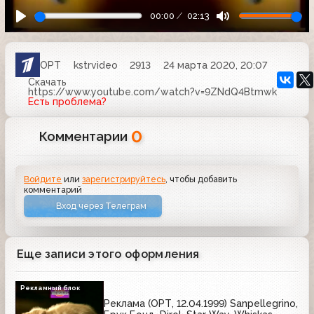
00:00
02:13
ОРТ
kstrvideo
2913
24 марта 2020, 20:07
Скачать
https://www.youtube.com/watch?v=9ZNdQ4Btmwk
Есть проблема?
0
Комментарии
Войдите
или
зарегистрируйтесь
, чтобы добавить
комментарий
Вход через Телеграм
Еще записи этого оформления
Рекламный блок
Реклама (ОРТ, 12.04.1999) Sanpellegrino,