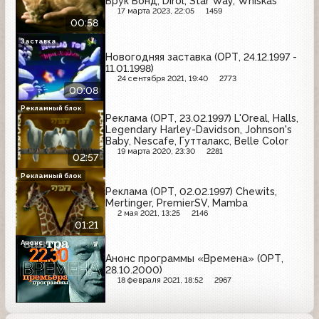
Брук Бонд, Dirol, Star Way, Whiskas
17 марта 2023, 22:05
1459
00:58
Заставка
Новогодняя заставка (ОРТ, 24.12.1997 -
11.01.1998)
24 сентября 2021, 19:40
2773
00:08
Рекламный блок
Реклама (ОРТ, 23.02.1997) L'Oreal, Halls,
Legendary Harley-Davidson, Johnson's
Baby, Nescafe, Гутталакс, Belle Color
19 марта 2020, 23:30
2281
02:57
Рекламный блок
Реклама (ОРТ, 02.02.1997) Chewits,
Mertinger, PremierSV, Mamba
2 мая 2021, 13:25
2146
01:21
Анонс
Анонс программы «Времена» (ОРТ,
28.10.2000)
18 февраля 2021, 18:52
2967