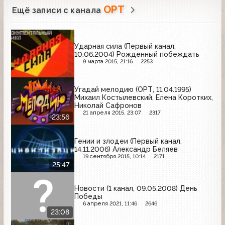
ОРТ
Ещё записи с канала
Ударная сила (Первый канал,
10.06.2004) Рожденный побеждать
9 марта 2015, 21:16
2253
Угадай мелодию (ОРТ, 11.04.1995)
Михаил Костылевский, Елена Коротких,
Николай Сафронов
21 апреля 2015, 23:07
2317
23:56
Гении и злодеи (Первый канал,
14.11.2006) Александр Беляев
19 сентября 2015, 10:14
2171
25:47
Новости (1 канал, 09.05.2008) День
Победы
6 апреля 2021, 11:46
2646
23:08