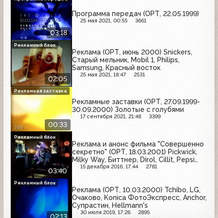
Программа передач (ОРТ, 22.05.1999)
25 мая 2021, 00:55
3661
03:18
Рекламный блок
Реклама (ОРТ, июнь 2000) Snickers,
Старый мельник, Mobil 1, Philips,
Samsung, Красный восток
25 мая 2021, 18:47
2531
02:05
Рекламная заставка
Рекламные заставки (ОРТ, 27.09.1999-
30.09.2000) Золотые с голубями
17 сентября 2021, 21:48
3399
00:33
Рекламный блок
Реклама и анонс фильма "Совершенно
секретно" (ОРТ, 18.03.2001) Pickwick,
Milky Way, Биттнер, Dirol, Cillit, Pepsi
Light, Гранд
15 декабря 2016, 17:44
2781
03:40
Рекламный блок
Реклама (ОРТ, 10.03.2000) Tchibo, LG,
Очаково, Konica ФотоЭкспресс, Anchor,
Супрастин, Hellmann's
30 июля 2019, 17:26
2895
02:13