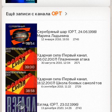
ОРТ
Ещё записи с канала
Серебряный шар (ОРТ, 24.06.1998)
Марина Ладынина
12 января 2016, 19:55
2745
38:54
Ударная сила (Первый канал,
06.02.2007) Плазменная атака
30 августа 2015, 12:04
2571
39:00
Ударная сила (Первый канал,
18.12.2007) Школа боевых самолётов
6 сентября 2015, 11:22
2729
38:58
Взгляд (ОРТ, 23.02.1996)
13 декабря 2020, 14:26
2743