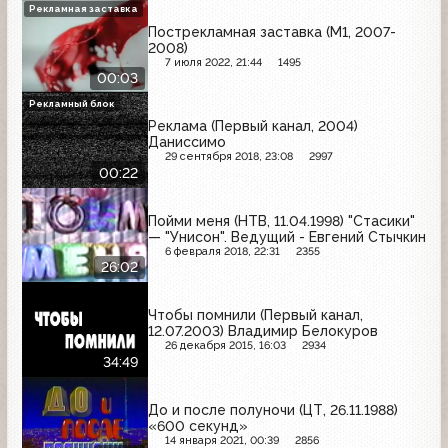
плавание на яхте "Сибирь"
Рекламная заставка
Пострекламная заставка (М1, 2007-
2008)
7 июля 2022, 21:44
1495
00:03
Рекламный блок
Реклама (Первый канал, 2004)
Даниссимо
29 сентября 2018, 23:08
2997
00:22
Пойми меня (НТВ, 11.04.1998) "Стасики"
— "Унисон". Ведущий - Евгений Стычкин
6 февраля 2018, 22:31
2355
26:02
Чтобы помнили (Первый канал,
12.07.2003) Владимир Белокуров
26 декабря 2015, 16:03
2934
34:49
До и после полуночи (ЦТ, 26.11.1988)
«600 секунд»
14 января 2021, 00:39
2856