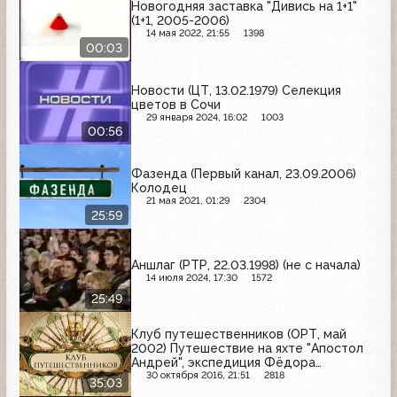
Новогодняя заставка "Дивись на 1+1"
(1+1, 2005-2006)
14 мая 2022, 21:55
1398
00:03
Новости (ЦТ, 13.02.1979) Селекция
цветов в Сочи
29 января 2024, 16:02
1003
00:56
Фазенда (Первый канал, 23.09.2006)
Колодец
21 мая 2021, 01:29
2304
25:59
Аншлаг (РТР, 22.03.1998) (не с начала)
14 июля 2024, 17:30
1572
25:49
Клуб путешественников (ОРТ, май
2002) Путешествие на яхте "Апостол
Андрей", экспедиция Фёдора
Конюхова на верблюдах по южно-
30 октября 2016, 21:51
2818
35:03
русским степям, кругосветное