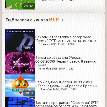
2 января 2016, 01:22
2831
29:02
РТР
Ещё записи с канала
Рекламная заставка
Рекламная заставка в программе
"Вести" (РТР, 21.02.2000-14.09.2001)
11 марта 2021, 21:53
2298
00:07
Танцы со звездами (Россия,
05.03.2006) Первый сезон, 8 выпуск.
Финал
6 ноября 2025, 18:57
289
42:37
Сто к одному (Россия, 16.03.2008)
«Теленеделя» — «Пресса с Пресни»
12 ноября 2020, 20:50
3312
38:31
Заставка программы "Своя игра" (РТР,
07.04.1994-03.01.1997; НТВ, 12.01.1997-