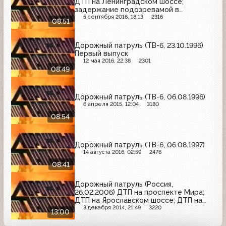
ДТП на Ленинградском шоссе;
задержание подозревамой в
соучастии в ограблениях; задержание
5 сентября 2016, 18:13
2316
08:51
подозреваемого в изготовлении
отравляющих веществ
Дорожный патруль (ТВ-6, 23.10.1996)
Первый выпуск
12 мая 2016, 22:38
2301
08:49
Дорожный патруль (ТВ-6, 06.08.1996)
6 апреля 2015, 12:04
3180
08:54
Дорожный патруль (ТВ-6, 06.08.1997)
14 августа 2016, 02:59
2476
08:41
Дорожный патруль (Россия,
26.02.2006) ДТП на проспекте Мира;
ДТП на Ярославском шоссе; ДТП на
улице Крымский вал
3 декабря 2014, 21:49
3220
13:00