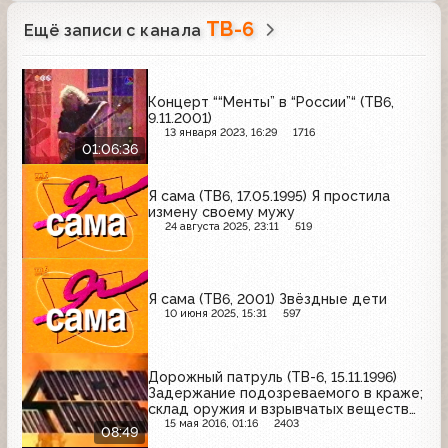
ТВ-6
Ещё записи с канала
Концерт ““Менты” в “России”“ (ТВ6,
9.11.2001)
13 января 2023, 16:29
1716
01:06:36
Я сама (ТВ6, 17.05.1995) Я простила
измену своему мужу
24 августа 2025, 23:11
519
Я сама (ТВ6, 2001) Звёздные дети
10 июня 2025, 15:31
597
Дорожный патруль (ТВ-6, 15.11.1996)
Задержание подозреваемого в краже;
склад оружия и взрывчатых веществ
на Воронцовской улице; ДТП на
15 мая 2016, 01:16
2403
08:49
Калужском шоссе