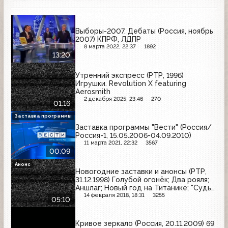
Выборы-2007. Дебаты (Россия, ноябрь
2007) КПРФ, ЛДПР
8 марта 2022, 22:37
1892
13:20
Утренний экспресс (РТР, 1996)
Игрушки. Revolution X featuring
Aerosmith
2 декабря 2025, 23:46
270
01:16
Заставка программы
Заставка программы "Вести" (Россия/
Россия-1, 15.05.2006-04.09.2010)
11 марта 2021, 22:32
3567
00:09
Анонс
Новогодние заставки и анонсы (РТР,
31.12.1998) Голубой огонёк; Два рояля;
Аншлаг; Новый год на Титанике; "Судья
Дредд"
14 февраля 2018, 18:31
3255
05:10
Кривое зеркало (Россия, 20.11.2009) 69