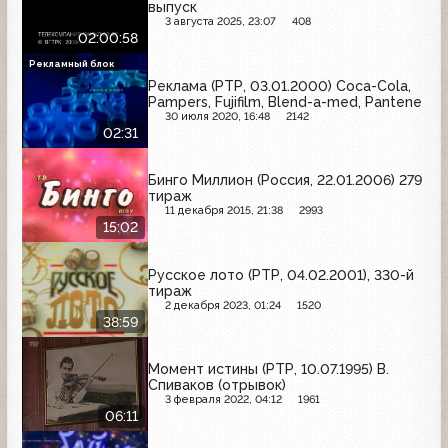
выпуск
3 августа 2025, 23:07
408
02:00:58
Рекламный блок
Реклама (РТР, 03.01.2000) Coca-Cola,
Pampers, Fujifilm, Blend-a-med, Pantene
30 июля 2020, 16:48
2142
02:31
Бинго Миллион (Россия, 22.01.2006) 279
тираж
11 декабря 2015, 21:38
2993
15:02
Русское лото (РТР, 04.02.2001), 330-й
тираж
2 декабря 2023, 01:24
1520
38:59
Момент истины (РТР, 10.07.1995) В.
Спиваков (отрывок)
3 февраля 2022, 04:12
1961
06:11