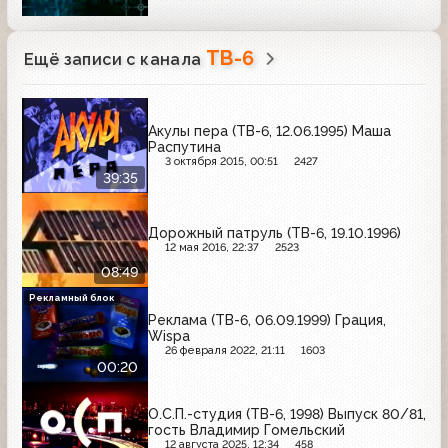
ТВ-6
Ещё записи с канала
Акулы пера (ТВ-6, 12.06.1995) Маша
Распутина
3 октября 2015, 00:51
2427
39:35
Дорожный патруль (ТВ-6, 19.10.1996)
12 мая 2016, 22:37
2523
08:49
Рекламный блок
Реклама (ТВ-6, 06.09.1999) Грация,
Wispa
26 февраля 2022, 21:11
1603
00:20
О.С.П.-студия (ТВ-6, 1998) Выпуск 80/81,
гость Владимир Гомельский
12 августа 2025, 12:34
458