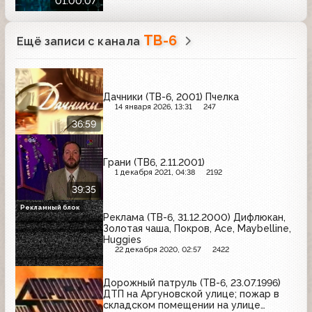
01:00:07
ТВ-6
Ещё записи с канала
Дачники (ТВ-6, 2001) Пчелка
14 января 2026, 13:31
247
36:59
Грани (ТВ6, 2.11.2001)
1 декабря 2021, 04:38
2192
39:35
Рекламный блок
Реклама (ТВ-6, 31.12.2000) Дифлюкан,
Золотая чаша, Покров, Ace, Maybelline,
Huggies
22 декабря 2020, 02:57
2422
Дорожный патруль (ТВ-6, 23.07.1996)
ДТП на Аргуновской улице; пожар в
складском помещении на улице