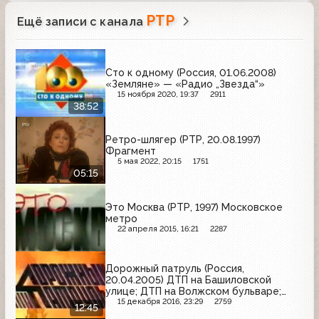
РТР
Ещё записи с канала
Сто к одному (Россия, 01.06.2008)
«Земляне» — «Радио „Звезда“»
15 ноября 2020, 19:37
2911
38:52
Ретро-шлягер (РТР, 20.08.1997)
Фрагмент
5 мая 2022, 20:15
1751
05:15
Это Москва (РТР, 1997) Московское
метро
22 апреля 2015, 16:21
2287
Дорожный патруль (Россия,
20.04.2005) ДТП на Башиловской
улице; ДТП на Волжском бульваре;
ДТП на Верхней Первомайской улице
15 декабря 2016, 23:29
2759
12:45