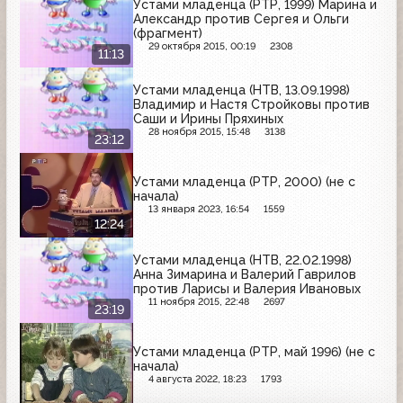
Устами младенца (РТР, 1999) Марина и
Александр против Сергея и Ольги
(фрагмент)
29 октября 2015, 00:19
2308
11:13
Устами младенца (НТВ, 13.09.1998)
Владимир и Настя Стройковы против
Саши и Ирины Пряхиных
28 ноября 2015, 15:48
3138
23:12
Устами младенца (РТР, 2000) (не с
начала)
13 января 2023, 16:54
1559
12:24
Устами младенца (НТВ, 22.02.1998)
Анна Зимарина и Валерий Гаврилов
против Ларисы и Валерия Ивановых
11 ноября 2015, 22:48
2697
23:19
Устами младенца (РТР, май 1996) (не с
начала)
4 августа 2022, 18:23
1793