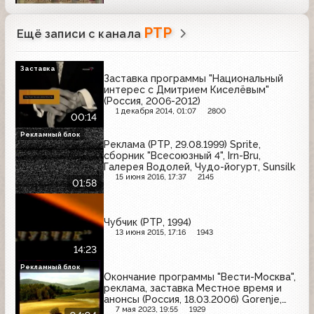
РТР
Ещё записи с канала
Заставка
Заставка программы "Национальный
интерес с Дмитрием Киселёвым"
(Россия, 2006-2012)
1 декабря 2014, 01:07
2800
00:14
Рекламный блок
Реклама (РТР, 29.08.1999) Sprite,
сборник "Всесоюзный 4", Irn-Bru,
Галерея Водолей, Чудо-йогурт, Sunsilk
15 июня 2016, 17:37
2145
01:58
Чубчик (РТР, 1994)
13 июня 2015, 17:16
1943
14:23
Рекламный блок
Окончание программы "Вести-Москва",
реклама, заставка Местное время и
анонсы (Россия, 18.03.2006) Gorenje,
Скит, Skylink, Рузское молоко, балет
7 мая 2023, 19:55
1929