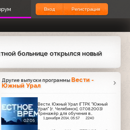
орум
Вход
Регистрация
астной больнице открылся новый
Вести -
Другие выпуски программы
Южный Урал
Вести. Южный Урал (ГТРК "Южный
Урал" [г. Челябинск], 07.08.2003)
Тренажёр для обучения в
локомотивном депо Челябинска
1 декабря 2014, 05:57
2240
02:05