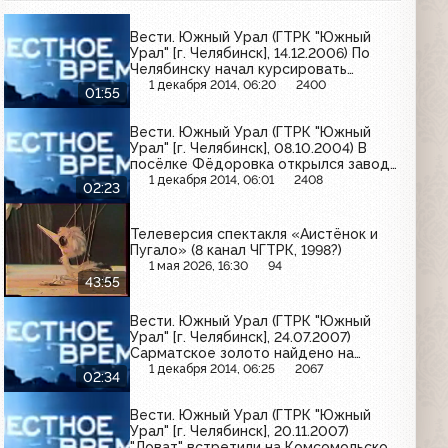
Вести. Южный Урал (ГТРК "Южный
Урал" [г. Челябинск], 14.12.2006) По
Челябинску начал курсировать
рельсовый автобус
1 декабря 2014, 06:20
2400
01:55
Вести. Южный Урал (ГТРК "Южный
Урал" [г. Челябинск], 08.10.2004) В
посёлке Фёдоровка открылся завод
по производству минераловатных
1 декабря 2014, 06:01
2408
02:23
плит
Телеверсия спектакля «Аистёнок и
Пугало» (8 канал ЧГТРК, 1998?)
1 мая 2026, 16:30
94
43:55
Вести. Южный Урал (ГТРК "Южный
Урал" [г. Челябинск], 24.07.2007)
Сарматское золото найдено на
Южном Урале
1 декабря 2014, 06:25
2067
02:34
Вести. Южный Урал (ГТРК "Южный
Урал" [г. Челябинск], 20.11.2007)
"Ловат" встретили на Комсомольской