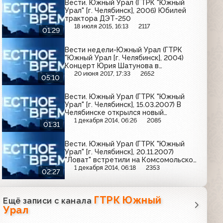
Вести. Южный Урал (ГТРК "Южный
Урал" [г. Челябинск], 2006) Юбилей
трактора ДЭТ-250
18 июля 2015, 16:13
2117
01:29
Вести недели-Южный Урал (ГТРК
"Южный Урал [г. Челябинск], 2004)
Концерт Юрия Шатунова в
Челябинске
20 июня 2017, 17:33
2652
05:10
Вести. Южный Урал (ГТРК "Южный
Урал" [г. Челябинск], 15.03.2007) В
Челябинске открылся новый
пешеходный мост
1 декабря 2014, 06:26
2085
01:31
Вести. Южный Урал (ГТРК "Южный
Урал" [г. Челябинск], 20.11.2007)
"Ловат" встретили на Комсомольской
площади Челябинска
1 декабря 2014, 06:18
2353
02:27
ГТРК Южный
Ещё записи с канала
Урал