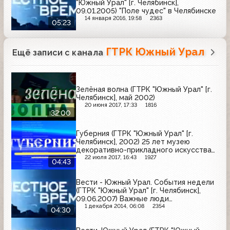
"Южный Урал" [г. Челябинск],
09.01.2005) "Поле чудес" в Челябинске
14 января 2016, 19:58
2363
05:23
ГТРК Южный Урал
Ещё записи с канала
Зелёная волна (ГТРК "Южный Урал" [г.
Челябинск], май 2002)
20 июня 2017, 17:33
1816
32:00
Губерния (ГТРК "Южный Урал" [г.
Челябинск], 2002) 25 лет музею
декоративно-прикладного искусства
Урала
22 июля 2017, 16:43
1927
04:43
Вести - Южный Урал. События недели
(ГТРК "Южный Урал" [г. Челябинск],
09.06.2007) Важные люди
Магнитогорска
1 декабря 2014, 06:08
2354
04:30