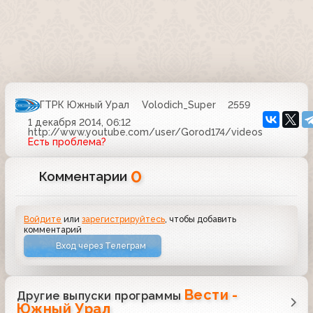
ГТРК Южный Урал
Volodich_Super
2559
1 декабря 2014, 06:12
http://www.youtube.com/user/Gorod174/videos
Есть проблема?
0
Комментарии
Войдите
или
зарегистрируйтесь
, чтобы добавить
комментарий
Вход через Телеграм
Вести -
Другие выпуски программы
Южный Урал