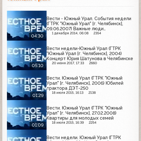
Вести - Южный Урал. События недели
(ГТРК "Южный Урал" [г. Челябинск],
09.06.2007) Важные люди
Магнитогорска
1 декабря 2014, 06:08
2354
04:30
Вести недели-Южный Урал (ГТРК
"Южный Урал [г. Челябинск], 2004)
Концерт Юрия Шатунова в Челябинске
20 июня 2017, 17:33
2660
05:10
Вести. Южный Урал (ГТРК "Южный
Урал" [г. Челябинск], 2006) Юбилей
трактора ДЭТ-250
18 июля 2015, 16:13
2138
01:29
Вести. Южный Урал (ГТРК "Южный
Урал" [г. Челябинск], 27.02.2008)
Квартиры для молодых семей
18 июля 2015, 16:39
2254
01:09
Вести недели. Южный Урал (ГТРК