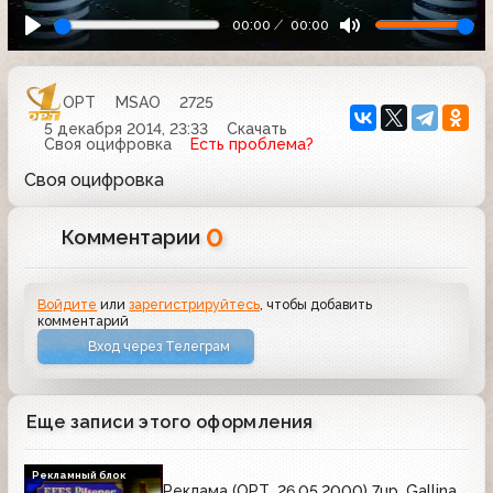
00:00
00:00
ОРТ
MSAO
2725
5 декабря 2014, 23:33
Скачать
Своя оцифровка
Есть проблема?
Своя оцифровка
0
Комментарии
Войдите
или
зарегистрируйтесь
, чтобы добавить
комментарий
Вход через Телеграм
Еще записи этого оформления
Рекламный блок
Реклама (ОРТ, 26.05.2000) 7up, Gallina