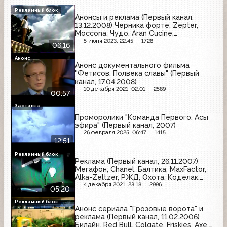
Рекламный блок
Анонсы и реклама (Первый канал,
13.12.2008) Черника форте, Zepter,
Moccona, Чудо, Aran Cucine,
Московский провансаль, Paulig, Твой
5 июня 2023, 22:45
1728
06:16
дом, Домик в деревне, Геделикс,
Спортмастер, Я, Campbell's
Анонс
Анонс документального фильма
"Фетисов. Полвека славы" (Первый
канал, 17.04.2008)
10 декабря 2021, 02:01
2589
00:57
Заставка
Проморолики "Команда Первого. Асы
эфира" (Первый канал, 2007)
26 февраля 2025, 06:47
1415
12:51
Рекламный блок
Реклама (Первый канал, 26.11.2007)
Мегафон, Chanel, Балтика, MaxFactor,
Alka-Zeltzer, РЖД, Охота, Коделак,
Старый мельник, Dirol, Foster's, Беседа,
4 декабря 2021, 23:18
2996
05:20
Выборы-2007
Рекламный блок
Анонс сериала "Грозовые ворота" и
реклама (Первый канал, 11.02.2006)
Билайн, Red Bull, Colgate, Friskies, Axe,