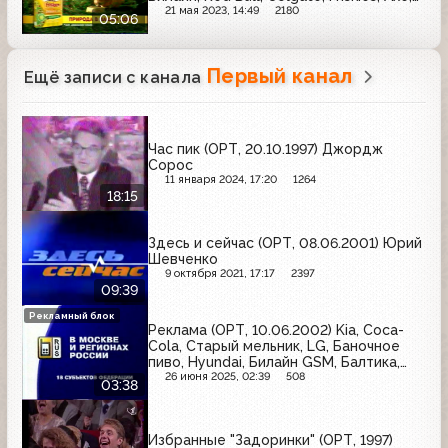
Mentos, Пиносол, Мезим, 48 копеек, МК
21 мая 2023, 14:49
2180
05:06
Первый канал
Ещё записи с канала
Час пик (ОРТ, 20.10.1997) Джордж
Сорос
11 января 2024, 17:20
1264
18:15
Здесь и сейчас (ОРТ, 08.06.2001) Юрий
Шевченко
9 октября 2021, 17:17
2397
09:39
Рекламный блок
Реклама (ОРТ, 10.06.2002) Kia, Coca-
Cola, Старый мельник, LG, Баночное
пиво, Hyundai, Билайн GSM, Балтика,
MasterCard
26 июня 2025, 02:39
508
03:38
Избранные "Задоринки" (ОРТ, 1997)