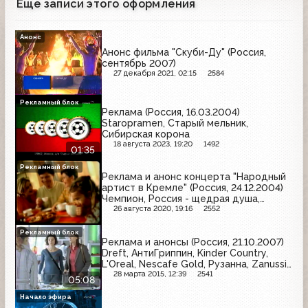
Еще записи этого оформления
Анонс
Анонс фильма "Скуби-Ду" (Россия,
сентябрь 2007)
27 декабря 2021, 02:15
2584
Рекламный блок
Реклама (Россия, 16.03.2004)
Staropramen, Старый мельник,
Сибирская корона
18 августа 2023, 19:20
1492
01:35
Рекламный блок
Реклама и анонс концерта "Народный
артист в Кремле" (Россия, 24.12.2004)
Чемпион, Россия - щедрая душа,
Скелетоны, Каруна, Майский чай,
26 августа 2020, 19:16
2552
Faberlic, Mentos, Gillette, Моя семья,
Orbit
Рекламный блок
Реклама и анонсы (Россия, 21.10.2007)
Dreft, АнтиГриппин, Kinder Country,
L'Oreal, Nescafe Gold, Рузанна, Zanussi,
Tefal
28 марта 2015, 12:39
2541
05:08
Начало эфира