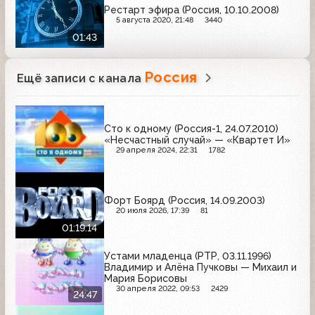
Рестарт эфира (Россия, 10.10.2008)
5 августа 2020, 21:48
3440
01:43
Россия
Ещё записи с канала
Сто к одному (Россия-1, 24.07.2010)
«Несчастный случай» — «Квартет И»
29 апреля 2024, 22:31
1782
Форт Боярд (Россия, 14.09.2003)
20 июля 2026, 17:39
81
01:19:14
Устами младенца (РТР, 03.11.1996)
Владимир и Алёна Пучковы — Михаил и
Мария Борисовы
30 апреля 2022, 09:53
2429
24:47