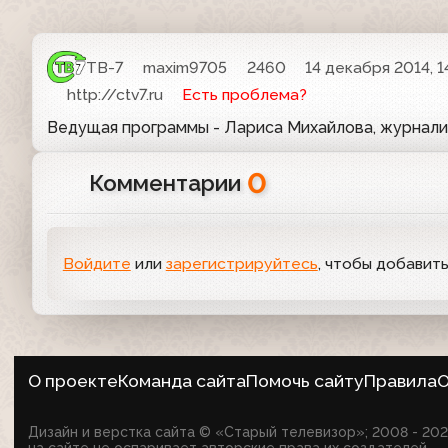
ТВ-7
maxim9705
2460
14 декабря 2014, 1
http://ctv7.ru
Есть проблема?
Ведущая программы - Лариса Михайлова, журналис
0
Комментарии
Войдите
или
зарегистрируйтесь
, чтобы добавит
О проекте
Команда сайта
Помочь сайту
Правила
О
Дизайн и верстка сайта © «Старый телевизор»; 2008 - 2