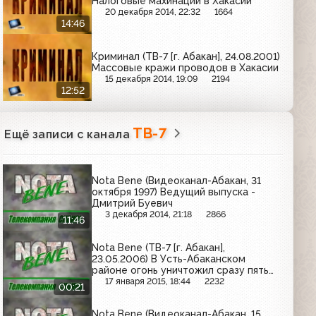
Налоговые махинации в Хакасии
20 декабря 2014, 22:32
1664
14:46
Криминал (ТВ-7 [г. Абакан], 24.08.2001)
Массовые кражи проводов в Хакасии
15 декабря 2014, 19:09
2194
12:52
ТВ-7
Ещё записи с канала
Nota Bene (Видеоканал-Абакан, 31
октября 1997) Ведущий выпуска -
Дмитрий Буевич
3 декабря 2014, 21:18
2866
11:46
Nota Bene (ТВ-7 [г. Абакан],
23.05.2006) В Усть-Абаканском
районе огонь уничтожил сразу пять
опор между селами Капчалы и Уйбат
17 января 2015, 18:44
2232
00:21
Nota Bene (Видеоканал-Абакан, 15