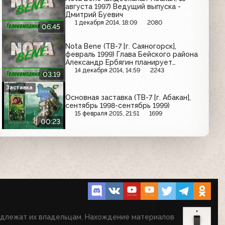
августа 1997) Ведущий выпуска -
Дмитрий Буевич
1 декабря 2014, 18:09
2080
06:45
Nota Bene (ТВ-7 [г. Саяногорск],
февраль 1999) Глава Бейского района
Александр Ербягин планирует
посетить Саянский алюминиевый
14 декабря 2014, 14:59
2243
03:19
завод
Заставка
Основная заставка (ТВ-7 [г. Абакан],
сентябрь 1998-сентябрь 1999)
15 февраля 2015, 21:51
1699
00:23
надлежат их владельцам. Нахождение материалов