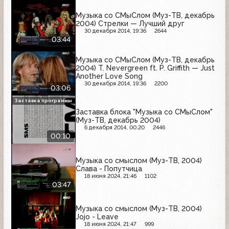
Музыка со СМыСлом (Муз-ТВ, декабрь
2004) Стрелки — Лучший друг
30 декабря 2014, 19:36
2644
03:44
Музыка со СМыСлом (Муз-ТВ, декабрь
2004) T. Nevergreen ft. P. Griffith — Just
Another Love Song
30 декабря 2014, 19:36
2200
03:06
Заставка программы
Заставка блока "Музыка со СМыСлом"
(Муз-ТВ, декабрь 2004)
6 декабря 2014, 00:20
2446
00:10
Музыка со смыслом (Муз-ТВ, 2004)
Слава - Попутчица
18 июня 2024, 21:46
1102
03:47
Музыка со смыслом (Муз-ТВ, 2004)
Jojo - Leave
18 июня 2024, 21:47
999