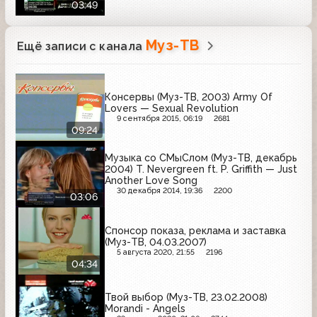
03:49
Муз-ТВ
Ещё записи с канала
Консервы (Муз-ТВ, 2003) Army Of
Lovers — Sexual Revolution
9 сентября 2015, 06:19
2681
09:24
Музыка со СМыСлом (Муз-ТВ, декабрь
2004) T. Nevergreen ft. P. Griffith — Just
Another Love Song
30 декабря 2014, 19:36
2200
03:06
Спонсор показа, реклама и заставка
(Муз-ТВ, 04.03.2007)
5 августа 2020, 21:55
2196
04:34
Твой выбор (Муз-ТВ, 23.02.2008)
Morandi - Angels