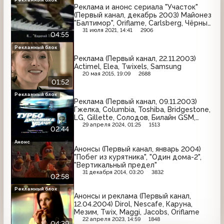
Реклама и анонс сериала "Участок"
(Первый канал, декабрь 2003) Майонез
"Балтимор", Oriflame, Carlsberg, Чёрный
Жемчуг, National Geographic, Kitekat,
31 июля 2021, 14:41
2906
04:55
Braun, Антикиллер 2, Балтика, Чистая
Линия, Витапрост
Рекламный блок
Реклама (Первый канал, 22.11.2003)
Actimel, Elea, Twixels, Samsung
20 мая 2015, 19:09
2688
01:52
Рекламный блок
Реклама (Первый канал, 09.11.2003)
Гжелка, Columbia, Toshiba, Bridgestone,
LG, Gillette, Солодов, Билайн GSM,
Черноголовка
29 апреля 2024, 01:25
1513
02:44
Анонс
Анонсы (Первый канал, январь 2004)
"Побег из курятника", "Один дома-2",
"Вертикальный предел"
31 декабря 2014, 03:20
3832
02:58
Рекламный блок
Анонсы и реклама (Первый канал,
12.04.2004) Dirol, Nescafe, Каруна,
Мезим, Twix, Maggi, Jacobs, Oriflame
22 апреля 2023, 14:59
1848
04:39