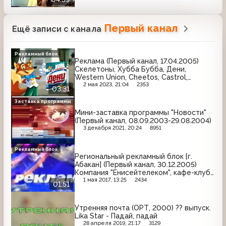
Первый канал
Ещё записи с канала
Рекламный блок
Реклама (Первый канал, 17.04.2005)
Скелетоны, Хубба Бубба, Дени,
Western Union, Cheetos, Castrol,
Фастум-гель, Philips, Супер-Момент
2 мая 2023, 21:04
2353
03:31
Заставка программы
Мини-заставка программы "Новости"
(Первый канал, 08.09.2003-29.08.2004)
3 декабря 2021, 20:24
8951
Рекламный блок
Региональный рекламный блок [г.
Абакан] (Первый канал, 30.12.2005)
Компания "Енисейтелеком", кафе-клуб
"Цитадель", мебельный центр
1 мая 2017, 13:25
2434
01:51
"Премьер", фотомагазин №1, компания
"Джем", магазин "Новый офис"
Утренняя почта (ОРТ, 2000) ?? выпуск.
Lika Star - Падай, падай
28 апреля 2019, 21:17
3129