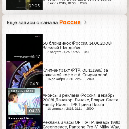
Маркетинг, Car-Freshner, Warsteiner,
5 июля 2015, 18:06
2625
02:05
Невский фильтр, Warsteiner
Россия
Ещё записи с канала
50 блондинок (Россия, 14.06.2008)
Василий Шандыбин
5 августа 2025, 09:56
441
51:47
Клип-антракт (РТР, 05.11.1995) за
чашечкой кофе c А. Свиридовой
16 декабря 2020, 21:52
2169
04:31
Рекламный блок
Анонсы и реклама (Россия, декабрь
2008) Данакор, Линекс, Вокруг Света,
Family Room, ТРК Принц Плаза
10 февраля 2015, 21:11
2590
04:38
Рекламный блок
Реклама и часы ОРТ (РТР, январь 1996)
Greenpeace, Pantene Pro-V, Milky Way,