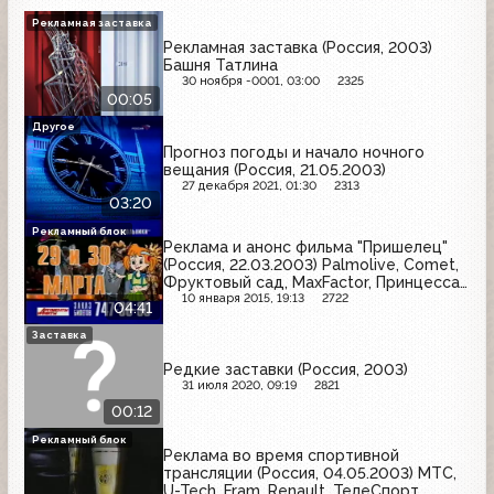
Рекламная заставка
Рекламная заставка (Россия, 2003)
Башня Татлина
30 ноября -0001, 03:00
2325
00:05
Другое
Прогноз погоды и начало ночного
вещания (Россия, 21.05.2003)
27 декабря 2021, 01:30
2313
03:20
Рекламный блок
Реклама и анонс фильма "Пришелец"
(Россия, 22.03.2003) Palmolive, Comet,
Фруктовый сад, MaxFactor, Принцесса
Нури, Reflex, Mr. Proper, Rich, Pantene
10 января 2015, 19:13
2722
04:41
Заставка
Редкие заставки (Россия, 2003)
31 июля 2020, 09:19
2821
00:12
Рекламный блок
Реклама во время спортивной
трансляции (Россия, 04.05.2003) МТС,
U-Tech, Fram, Renault, ТелеСпорт