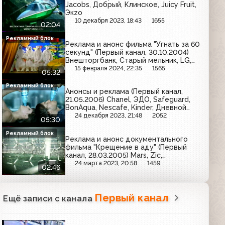
Jacobs, Добрый, Клинское, Juicy Fruit,
Экzо
10 декабря 2023, 18:43
1655
02:04
Рекламный блок
Реклама и анонс фильма "Угнать за 60
секунд" (Первый канал, 30.10.2004)
Внешторгбанк, Старый мельник, LG,
Faberlic, Glamour, Brillance, Балтика,
15 февраля 2024, 22:35
1565
05:32
Coldrex MaxGrip, Милора, Чёрный
жемчуг, Белый медведь
Рекламный блок
Анонсы и реклама (Первый канал,
21.05.2006) Chanel, ЭДО, Safeguard,
BonAqua, Nescafe, Kinder, Дневной
дозор, Эксперт, Дени, Баренцев,
24 декабря 2023, 21:48
2052
05:30
Rowenta, Фруктовый сад, Venus,
Nestea
Рекламный блок
Реклама и анонс документального
фильма "Крещение в аду" (Первый
канал, 28.03.2005) Mars, Zic,
Zlatopramen, Intel, Megapolis, Старый
24 марта 2023, 20:58
1459
02:46
мельник
Первый канал
Ещё записи с канала