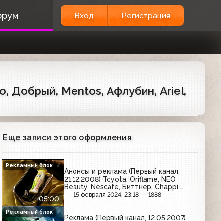
орум
Вход
Регистрация
, Добрый, Mentos, Афлубин, Ariel,
Еще записи этого оформления
Рекламный блок
Анонсы и реклама (Первый канал,
21.12.2008) Toyota, Oriflame, NEO
Beauty, Nescafe, Биттнер, Chappi,
Л'Этуаль, Арбидол, Имунеле, Clearasil,
15 февраля 2024, 23:18
1888
05:00
Комильфо, М.Видео
Рекламный блок
Реклама (Первый канал, 12.05.2007)