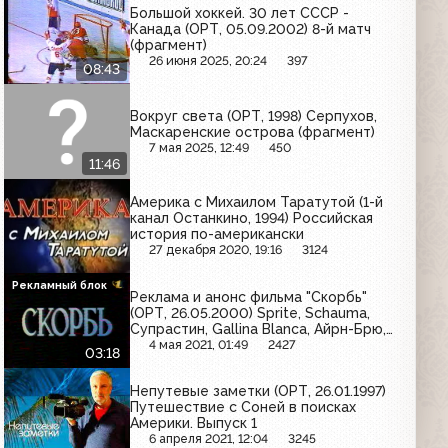
Большой хоккей. 30 лет СССР -
Канада (ОРТ, 05.09.2002) 8-й матч
(фрагмент)
26 июня 2025, 20:24
397
08:43
Вокруг света (ОРТ, 1998) Серпухов,
Маскаренские острова (фрагмент)
7 мая 2025, 12:49
450
11:46
Америка с Михаилом Таратутой (1-й
канал Останкино, 1994) Российская
история по-американски
27 декабря 2020, 19:16
3124
Рекламный блок
Реклама и анонс фильма "Скорбь"
(ОРТ, 26.05.2000) Sprite, Schauma,
Супрастин, Gallina Blanca, Айрн-Брю,
Palmolive, Домик в деревне, Pepsi,
4 мая 2021, 01:49
2427
03:18
Staropramen
Непутевые заметки (ОРТ, 26.01.1997)
Путешествие с Соней в поисках
Америки. Выпуск 1
6 апреля 2021, 12:04
3245