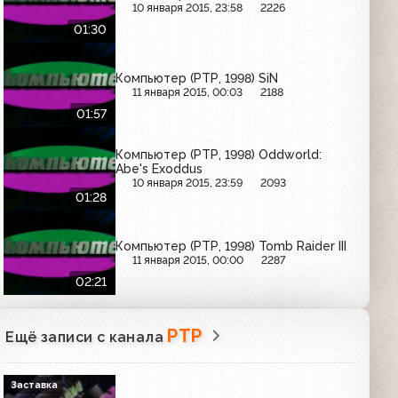
10 января 2015, 23:58
2226
01:30
Компьютер (РТР, 1998) SiN
11 января 2015, 00:03
2188
01:57
Компьютер (РТР, 1998) Oddworld:
Abe's Exoddus
10 января 2015, 23:59
2093
01:28
Компьютер (РТР, 1998) Tomb Raider III
11 января 2015, 00:00
2287
02:21
РТР
Ещё записи с канала
Заставка