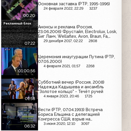
Основная заставка (РТР, 1995-1996)
24 февраля 2022, 22:29
3237
00:20
Рекламный блок
Анонсы и реклама (Россия,
23.06.2006) Фрустайл, Electrolux, Losk,
Биг Ланч, Wellaflex, Avon, Braun, Fa,
Blend-a-med
29 декабря 2017, 02:22
2808
07:22
Церемония инаугурации Путина (РТР,
07.05.2000)
4 февраля 2021, 01:57
2268
01:00:56
Субботний вечер (Россия, 2008)
Надежда Кадышева и ансамбль
"Золотое кольцо" - Течёт ручей
4 января 2023, 20:46
1725
01:58
Вести (РТР, 07.04.1993) Встреча
Бориса Ельцина с делегацией
Конгресса США; взрыв на
химкомбинате в Томске (фрагменты)
3 июня 2020, 12:10
3097
06:32