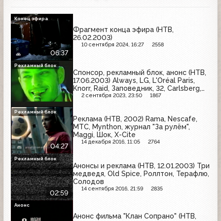
Конец эфира
Фрагмент конца эфира (НТВ,
26.02.2003)
10 сентября 2024, 16:27
2558
06:37
Рекламный блок
Спонсор, рекламный блок, анонс (НТВ,
17.06.2003) Always, LG, L'Oréal Paris,
Knorr, Raid, Заповедник, 32, Carlsberg,
Ariel, Алиби, BiMAX, Чудо, Samsung,
2 сентября 2023, 23:50
1867
Jacobs Monarch, Natur Produkt, Koya
Рекламный блок
Реклама (НТВ, 2002) Rama, Nescafe,
МТС, Mynthon, журнал "За рулём",
Maggi, Шок, X-Cite
14 декабря 2016, 11:05
2764
04:27
Рекламный блок
Анонсы и реклама (НТВ, 12.01.2003) Три
медведя, Old Spice, Роллтон, Терафлю,
Солодов
14 сентября 2016, 21:59
2835
02:59
Анонс
Анонс фильма "Клан Сопрано" (НТВ,