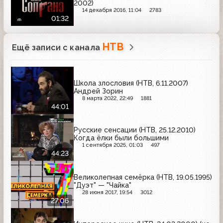
2002)
14 декабря 2016, 11:04
2783
01:32
НТВ
Ещё записи с канала
Школа злословия (НТВ, 6.11.2007)
Андрей Зорин
8 марта 2022, 22:49
1881
44:01
Русские сенсации (НТВ, 25.12.2010)
Когда ёлки были большими
1 сентября 2025, 01:03
497
44:23
Великолепная семёрка (НТВ, 19.05.1995)
"Дуэт" — "Чайка"
28 июня 2017, 19:54
3012
27:06