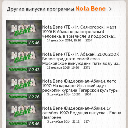
Nota Bene
Другие выпуски программы
Nota Bene (ТВ-7 [г. Саяногорск], март
1999) В Абакане расстреляны 4
человека, в том числе 3 подростка;
погашена многомесячная
14 декабря 2014, 15:16
2254
05:46
задолженность по зарплате перед
работниками Саяно-Шушенской ГЭС
Nota Bene (ТВ-7 [г. Абакан], 21.06.2007)
Более тридцати семей села
Московское вынуждены пить воду из
ближайшей речки
18 января 2015, 16:56
2371
02:43
Nota Bene (Видеоканал-Абакан, лето
1997) На карьере Изыхский идут
раскопки кургана Тагарской культуры
3 декабря 2014, 16:20
1964
02:26
Nota Bene (Видеоканал-Абакан, 17
октября 1997) Ведущая выпуска - Елена
Певгонен
3 декабря 2014, 21:12
1874
05:46