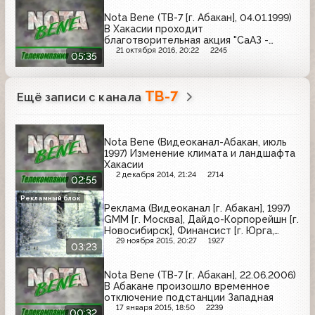
Nota Bene (ТВ-7 [г. Абакан], 04.01.1999)
В Хакасии проходит
благотворительная акция "СаАЗ -
детям республики", в Абаканском
21 октября 2016, 20:22
2245
05:35
роддоме в первые дни Нового года
родилось 24 ребёнка
ТВ-7
Ещё записи с канала
Nota Bene (Видеоканал-Абакан, июль
1997) Изменение климата и ландшафта
Хакасии
2 декабря 2014, 21:24
2714
02:55
Рекламный блок
Реклама (Видеоканал [г. Абакан], 1997)
GMM [г. Москва], Дайдо-Корпорейшн [г.
Новосибирск], Финансист [г. Юрга,
Кемеровская область], Аспект [г.
29 ноября 2015, 20:27
1927
03:23
Москва], Электрохимический завод [г.
Красноярск-45]
Nota Bene (ТВ-7 [г. Абакан], 22.06.2006)
В Абакане произошло временное
отключение подстанции Западная
17 января 2015, 18:50
2239
00:32