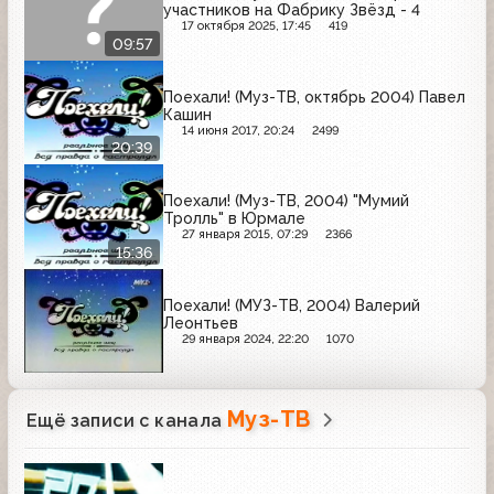
участников на Фабрику Звёзд - 4
17 октября 2025, 17:45
419
09:57
Поехали! (Муз-ТВ, октябрь 2004) Павел
Кашин
14 июня 2017, 20:24
2499
20:39
Поехали! (Муз-ТВ, 2004) "Мумий
Тролль" в Юрмале
27 января 2015, 07:29
2366
15:36
Поехали! (МУЗ-ТВ, 2004) Валерий
Леонтьев
29 января 2024, 22:20
1070
Муз-ТВ
Ещё записи с канала