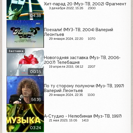
Хит-парад 20 (Муз-ТВ, 2002) Фрагмент
3 декабря 2022, 15:26
2300
04:38
Поехали! (МУЗ-ТВ, 2004) Валерий
Леонтьев
29 января 2024, 22:20
1070
Заставка
Новогодняя заставка (Муз-ТВ, 2006-
2007) Телебашня
19 апреля 2015, 08:12
2207
00:15
По ту сторону полуночи (Муз-ТВ, 1997)
Валерий Леонтьев
29 января 2024, 22:35
1100
56:16
А-Студио - Нелюбимая (Муз-ТВ, 1997)
21 мая 2023, 15:05
1413
03:24