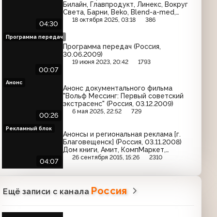
Билайн, Главпродукт, Линекс, Вокруг
Света, Барни, Beko, Blend-a-med,
Actimel, Гепатромбин, МТС, Золотая
18 октября 2025, 03:18
386
04:30
семечка
Программа передач
Программа передач (Россия,
30.06.2009)
19 июня 2023, 20:42
1793
00:07
Анонс
Анонс документального фильма
"Вольф Мессинг: Первый советский
экстрасенс" (Россия, 03.12.2009)
6 мая 2025, 22:52
729
00:26
Рекламный блок
Анонсы и региональная реклама [г.
Благовещенск] (Россия, 03.11.2008)
Дом книги, Амит, КомпМаркет,
Акватория тепла, Восточный
26 сентября 2015, 15:26
2310
04:07
Экспресс Банк, Мадам Повари
Россия
Ещё записи с канала