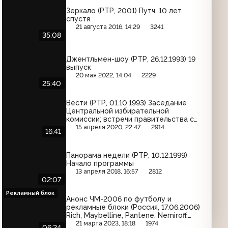
Зеркало (РТР, 2001) Путч. 10 лет
спустя
21 августа 2016, 14:29
3241
35:08
Джентльмен-шоу (РТР, 26.12.1993) 19
выпуск
20 мая 2022, 14:04
2229
25:40
Вести (РТР, 01.10.1993) Заседание
Центральной избирательной
комиссии; встречи правительства с
региональными органами власти;
15 апреля 2020, 22:47
2914
16:41
годовщина начала приватизации;
конференция в Вашингтоне
Панорама недели (РТР, 10.12.1999)
Начало программы
13 апреля 2018, 16:57
2812
02:07
Рекламный блок
Анонс ЧМ-2006 по футболу и
рекламные блоки (Россия, 17.06.2006)
Rich, Maybelline, Pantene, Nemiroff,
Avon, Sunsilk, Indesit, Мегафон,
21 марта 2023, 18:18
1974
06:24