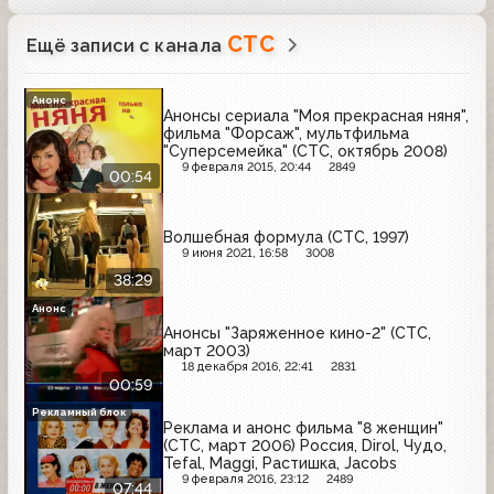
СТС
Ещё записи с канала
Анонс
Анонсы сериала "Моя прекрасная няня",
фильма "Форсаж", мультфильма
"Суперсемейка" (СТС, октябрь 2008)
9 февраля 2015, 20:44
2849
00:54
Волшебная формула (СТС, 1997)
9 июня 2021, 16:58
3008
38:29
Анонс
Анонсы "Заряженное кино-2" (СТС,
март 2003)
18 декабря 2016, 22:41
2831
00:59
Рекламный блок
Реклама и анонс фильма "8 женщин"
(СТС, март 2006) Россия, Dirol, Чудо,
Tefal, Maggi, Растишка, Jacobs
9 февраля 2016, 23:12
2489
07:44