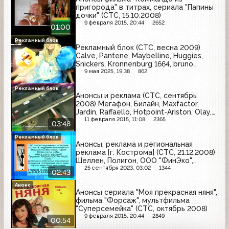
пригорода" в титрах, сериала "Папины
дочки" (СТС, 15.10.2008)
9 февраля 2015, 20:44
2652
01:00
Рекламный блок
Рекламный блок (СТС, весна 2009)
Calve, Pantene, Maybelline, Huggies,
Snickers, Kronnenburg 1664, bruno
banani, Axe, Техносила, Garnier, Lenor
9 мая 2025, 19:38
862
Рекламный блок
Анонсы и реклама (СТС, сентябрь
2008) Мегафон, Билайн, Maxfactor,
Jardin, Raffaello, Hotpoint-Ariston, Olay,
Snickers
11 февраля 2015, 11:08
2365
03:48
Рекламный блок
Анонсы, реклама и региональная
реклама [г. Кострома] (СТС, 21.12.2008)
Шеллен, Полигон, ООО "ФинЭко",
Эльдорадо, Blend-a-med, NEO Beauty
25 сентября 2023, 03:02
1344
02:43
Анонс
Анонсы сериала "Моя прекрасная няня",
фильма "Форсаж", мультфильма
"Суперсемейка" (СТС, октябрь 2008)
9 февраля 2015, 20:44
2849
00:54