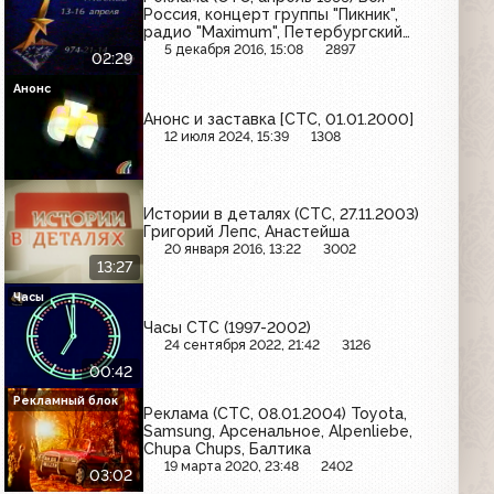
Россия, концерт группы "Пикник",
радио "Maximum", Петербургский
телезритель
5 декабря 2016, 15:08
2897
02:29
Анонс
Анонс и заставка [СТС, 01.01.2000]
12 июля 2024, 15:39
1308
Истории в деталях (СТС, 27.11.2003)
Григорий Лепс, Анастейша
20 января 2016, 13:22
3002
13:27
Часы
Часы СТС (1997-2002)
24 сентября 2022, 21:42
3126
00:42
Рекламный блок
Реклама (СТС, 08.01.2004) Toyota,
Samsung, Арсенальное, Alpenliebe,
Chupa Chups, Балтика
19 марта 2020, 23:48
2402
03:02