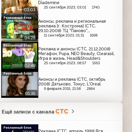
Diademine
25 сентября 2023, 03:01
1740
03:03
Рекламный блок
Анонсы, реклама и региональная
реклама [г. Кострома] (СТС,
29.10.2008) ТЦ "Паново",
Берендеевка, Пробизнесбанк, Музей
11 сентября 2023, 01:31
1698
04:28
природы, Kinder, Добрый, Детский
мир, Olay, Jacobs, Теравит, Adrenaline
Рекламный блок
Реклама и анонсы (СТС, 21.12.2008)
Rush, Любимый сад
Мегафон, Pupa, NEO Beauty, Clearasil,
Игра в жизнь, Head&Shoulders
25 сентября 2023, 08:57
1563
02:49
Рекламный блок
Анонсы и реклама (СТС, октябрь
2008) Дятьково, Тонус, L'Oreal
9 февраля 2015, 21:58
2864
01:35
СТС
Ещё записи с канала
Рекламный блок
Реклама (СТС, апрель 1999) Вся