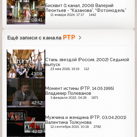
Бисквит (1 канал, 2006) Валерий
Леонтьев - “Казанова”, “Фотомодель”
11 января 2024, 17:17
1442
09:41
РТР
Ещё записи с канала
Стань звездой (Россия, 2002) Седьмой
выпуск
23 мая 2026, 19:19
112
43:09
Момент истины (РТР, 14.05.1995)
Владимир Полеванов
3 февраля 2022, 04:26
1871
42:52
Мужчина и женщина (РТР, 03.04.2001)
Валентина Толкунова
12 сентября 2015, 10:18
2782
42:12