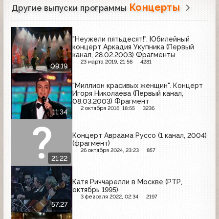
Концерты
Другие выпуски программы
"Неужели пятьдесят!". Юбилейный
концерт Аркадия Укупника (Первый
канал, 28.02.2003) Фрагменты
23 марта 2019, 21:56
4281
09:19
"Миллион красивых женщин". Концерт
Игоря Николаева (Первый канал,
08.03.2003) Фрагмент
2 октября 2016, 18:55
3236
11:34
Концерт Авраама Руссо (1 канал, 2004)
(фрагмент)
26 октября 2024, 23:23
857
21:22
Катя Риччарелли в Москве (РТР,
октябрь 1995)
3 февраля 2022, 02:34
2197
57:27